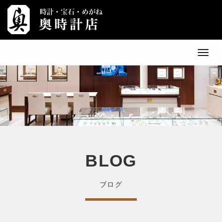
メ
ニ
ュ
ー
BLOG
ブログ