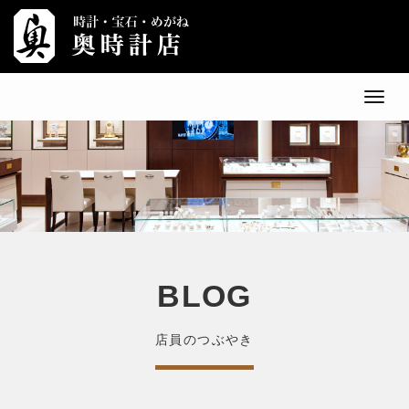
メ
ニ
ュ
ー
BLOG
店員のつぶやき