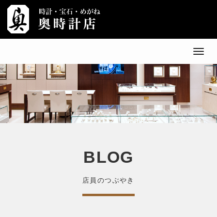
メ
ニ
ュ
ー
BLOG
店員のつぶやき