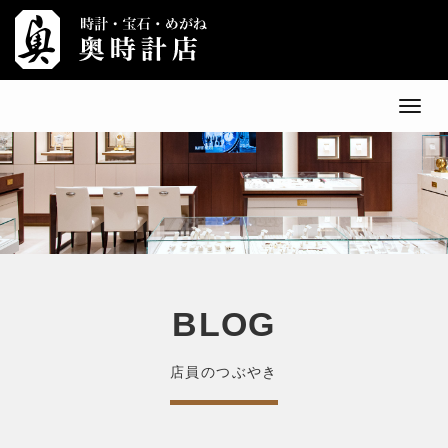
メ
ニ
ュ
ー
BLOG
店員のつぶやき