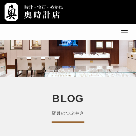
メ
ニ
ュ
ー
BLOG
店員のつぶやき