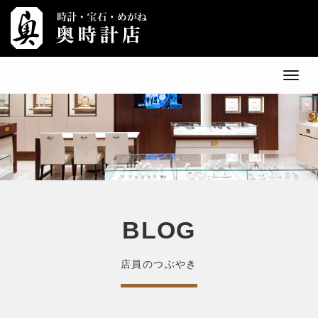
メ
ニ
ュ
ー
BLOG
店員のつぶやき