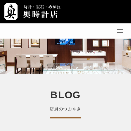
メ
ニ
ュ
ー
BLOG
店員のつぶやき