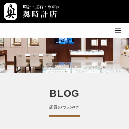
メ
ニ
ュ
ー
BLOG
店員のつぶやき